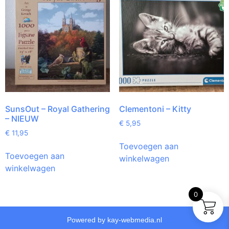
SunsOut – Royal Gathering
Clementoni – Kitty
– NIEUW
€
5,95
€
11,95
Toevoegen aan
Toevoegen aan
winkelwagen
winkelwagen
0
Powered by kay-webmedia.nl