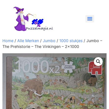
Home
/
Alle Merken
/
Jumbo
/
1000 stukjes
/ Jumbo –
The Prehistorie – The Vinkingen – 2×1000