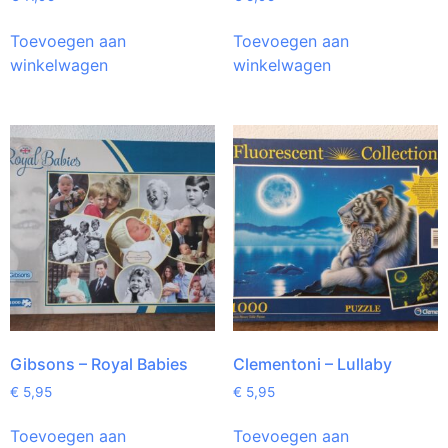
Toevoegen aan
Toevoegen aan
winkelwagen
winkelwagen
Gibsons – Royal Babies
Clementoni – Lullaby
€
5,95
€
5,95
Toevoegen aan
Toevoegen aan