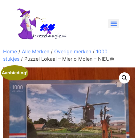
Home
/
Alle Merken
/
Overige merken
/
1000
stukjes
/ Puzzel Lokaal – Mierlo Molen – NIEUW
Aanbieding!