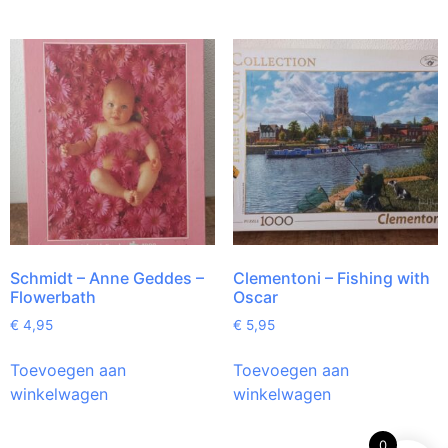
Schmidt – Anne Geddes –
Clementoni – Fishing with
Flowerbath
Oscar
€
4,95
€
5,95
Toevoegen aan
Toevoegen aan
winkelwagen
winkelwagen
0