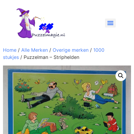
Home
/
Alle Merken
/
Overige merken
/
1000
stukjes
/ Puzzelman – Striphelden