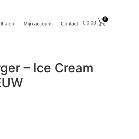
0
€
0,00
fhalen
Mijn account
Contact
ger – Ice Cream
IEUW