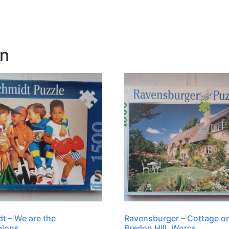
en
t – We are the
Ravensburger – Cottage o
ions
Bredon Hill, Worcs