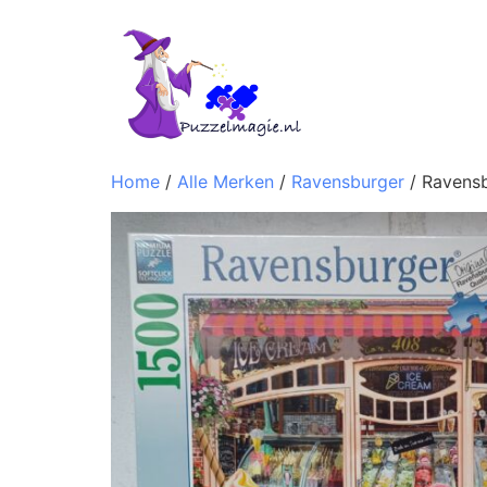
Home
/
Alle Merken
/
Ravensburger
/ Ravens