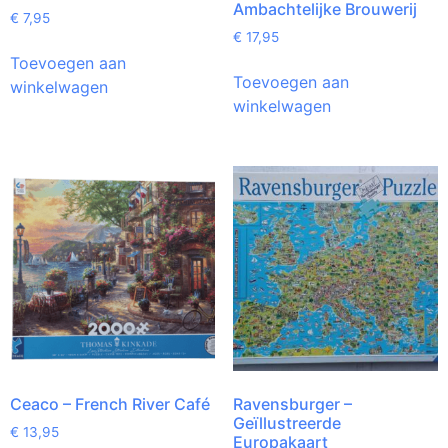
Ambachtelijke Brouwerij
€
7,95
€
17,95
Toevoegen aan
Toevoegen aan
winkelwagen
winkelwagen
Ceaco – French River Café
Ravensburger –
Geïllustreerde
€
13,95
Europakaart