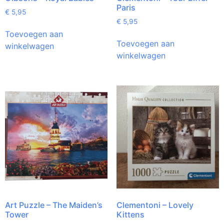
Paris
€
5,95
€
5,95
Toevoegen aan
Toevoegen aan
winkelwagen
winkelwagen
Art Puzzle – The Maiden’s
Clementoni – Lovely
Tower
Kittens