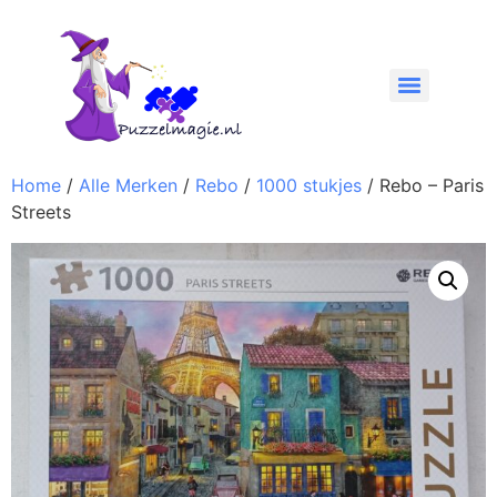
Home
/
Alle Merken
/
Rebo
/
1000 stukjes
/ Rebo – Paris
Streets