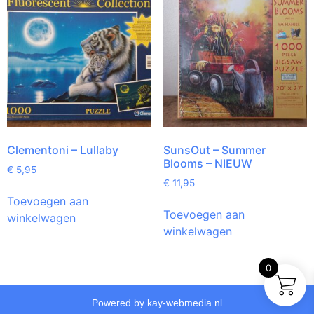
Clementoni – Lullaby
SunsOut – Summer
Blooms – NIEUW
€
5,95
€
11,95
Toevoegen aan
Toevoegen aan
winkelwagen
winkelwagen
0
Powered by kay-webmedia.nl