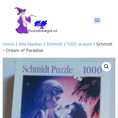
Home
/
Alle Merken
/
Schmidt
/
1000 stukjes
/ Schmidt
– Dream of Paradise