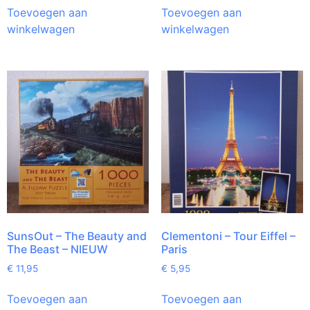
Toevoegen aan
Toevoegen aan
winkelwagen
winkelwagen
SunsOut – The Beauty and
Clementoni – Tour Eiffel –
The Beast – NIEUW
Paris
€
11,95
€
5,95
Toevoegen aan
Toevoegen aan