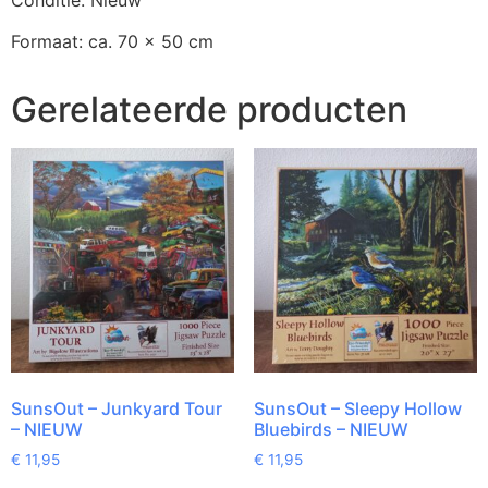
Formaat: ca. 70 x 50 cm
Gerelateerde producten
SunsOut – Junkyard Tour
SunsOut – Sleepy Hollow
– NIEUW
Bluebirds – NIEUW
€
11,95
€
11,95