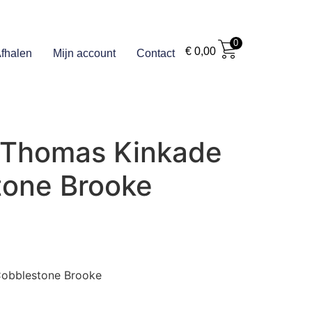
0
€
0,00
fhalen
Mijn account
Contact
 Thomas Kinkade
tone Brooke
Cobblestone Brooke