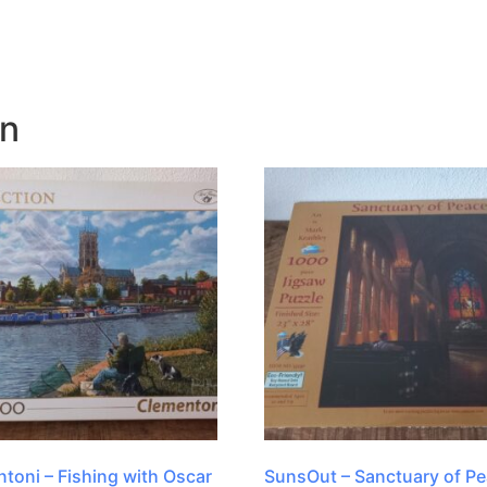
en
toni – Fishing with Oscar
SunsOut – Sanctuary of Pe