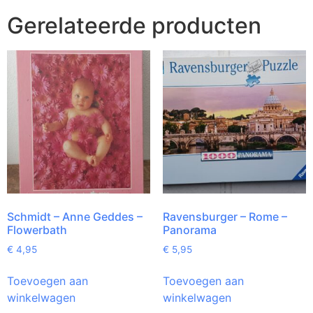
Gerelateerde producten
Schmidt – Anne Geddes –
Ravensburger – Rome –
Flowerbath
Panorama
€
4,95
€
5,95
Toevoegen aan
Toevoegen aan
winkelwagen
winkelwagen