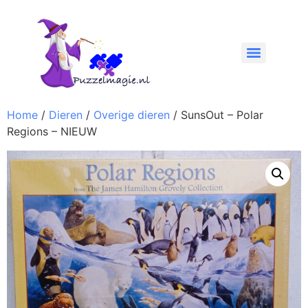
Home
/
Dieren
/
Overige dieren
/ SunsOut – Polar
Regions – NIEUW