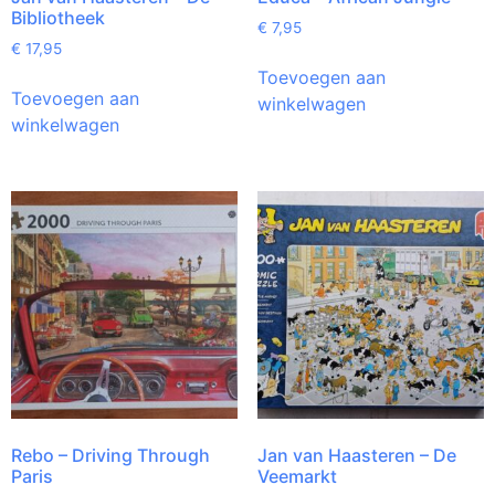
Bibliotheek
€
7,95
€
17,95
Toevoegen aan
Toevoegen aan
winkelwagen
winkelwagen
Rebo – Driving Through
Jan van Haasteren – De
Paris
Veemarkt