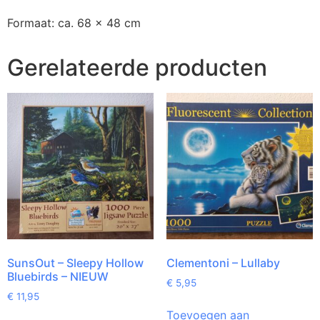
Formaat: ca. 68 x 48 cm
Gerelateerde producten
SunsOut – Sleepy Hollow
Clementoni – Lullaby
Bluebirds – NIEUW
€
5,95
€
11,95
Toevoegen aan