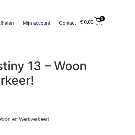
0
€
0,00
fhalen
Mijn account
Contact
stiny 13 – Woon
rkeer!
 Woon en Werkverkeer!