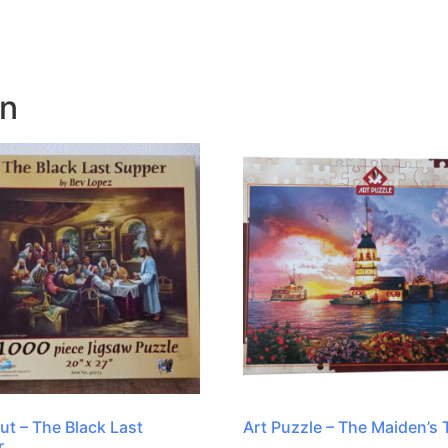
en
t – The Black Last
Art Puzzle – The Maiden’s
r