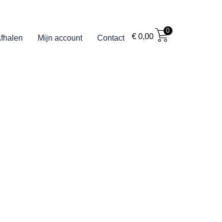
0
€
0,00
fhalen
Mijn account
Contact