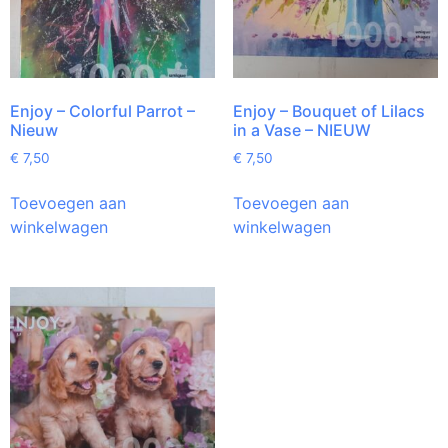
Enjoy – Colorful Parrot –
Enjoy – Bouquet of Lilacs
Nieuw
in a Vase – NIEUW
€
7,50
€
7,50
Toevoegen aan
Toevoegen aan
winkelwagen
winkelwagen