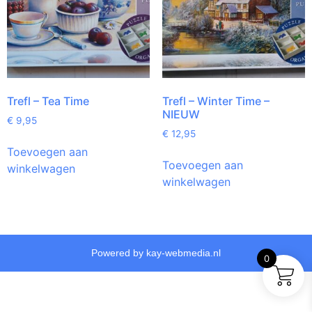
Trefl – Tea Time
Trefl – Winter Time –
NIEUW
€
9,95
€
12,95
Toevoegen aan
Toevoegen aan
winkelwagen
winkelwagen
Powered by kay-webmedia.nl
0