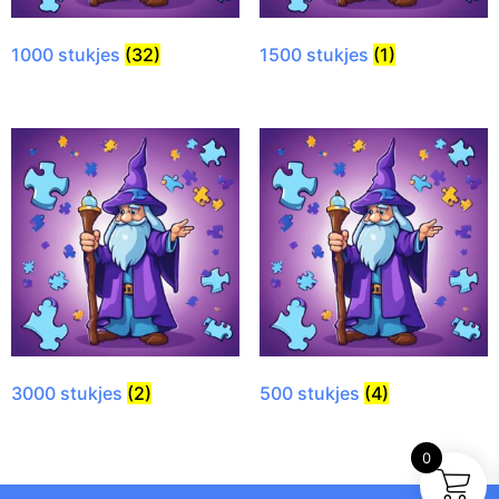
1000 stukjes
(32)
1500 stukjes
(1)
3000 stukjes
(2)
500 stukjes
(4)
0