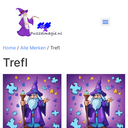
Home
/
Alle Merken
/ Trefl
Trefl