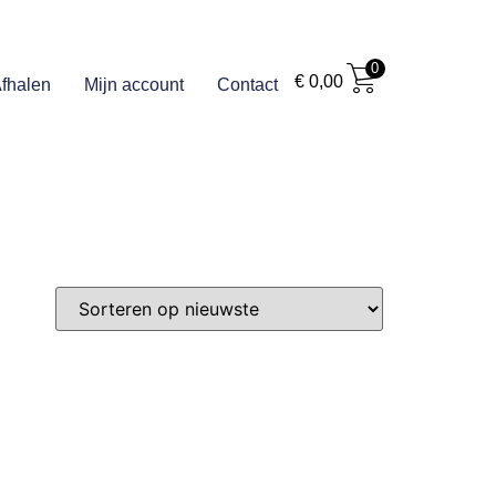
0
€
0,00
fhalen
Mijn account
Contact