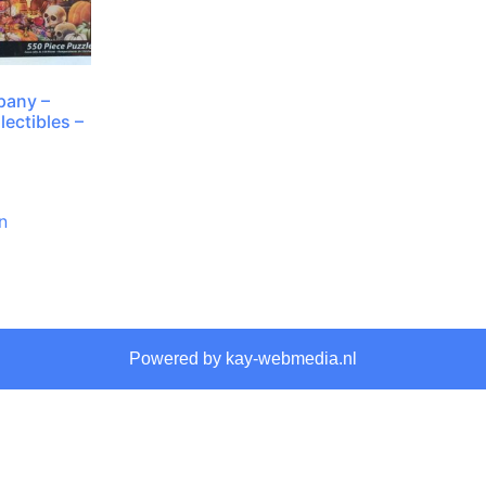
any –
ectibles –
n
Powered by kay-webmedia.nl