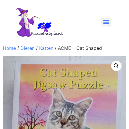
Home
/
Dieren
/
Katten
/ ACME – Cat Shaped