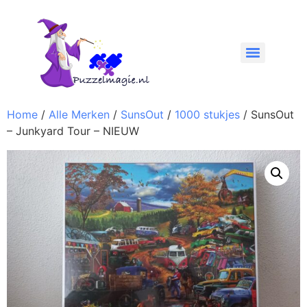
Home
/
Alle Merken
/
SunsOut
/
1000 stukjes
/ SunsOut
– Junkyard Tour – NIEUW