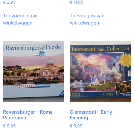
€
2,95
€
11,95
Toevoegen aan
Toevoegen aan
winkelwagen
winkelwagen
Ravensburger – Rome –
Clementoni – Early
Panorama
Evening
€
5,95
€
5,95