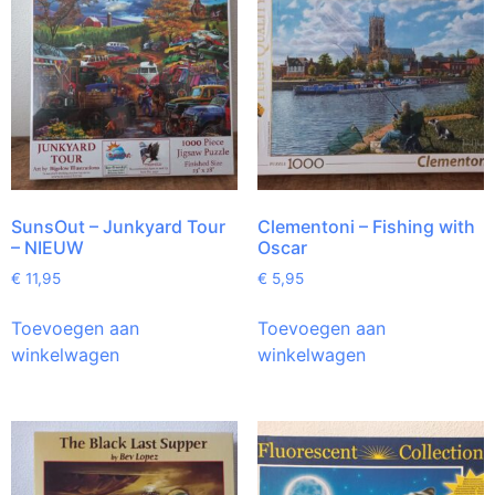
SunsOut – Junkyard Tour
Clementoni – Fishing with
– NIEUW
Oscar
€
11,95
€
5,95
Toevoegen aan
Toevoegen aan
winkelwagen
winkelwagen