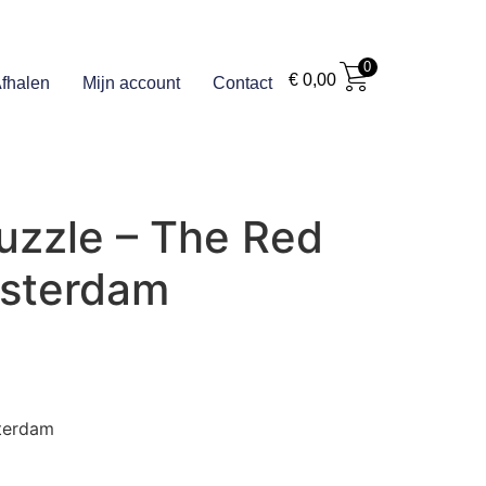
0
€
0,00
fhalen
Mijn account
Contact
uzzle – The Red
msterdam
sterdam