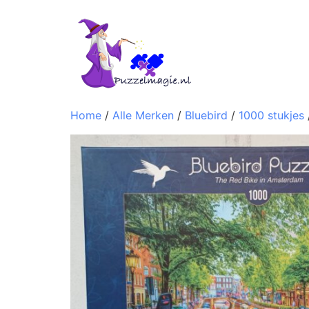
Home
/
Alle Merken
/
Bluebird
/
1000 stukjes