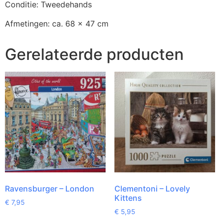
Conditie: Tweedehands
Afmetingen: ca. 68 x 47 cm
Gerelateerde producten
Ravensburger – London
Clementoni – Lovely
Kittens
€
7,95
€
5,95