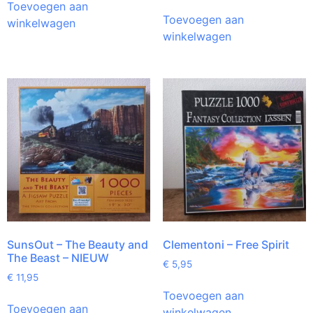
Toevoegen aan
Toevoegen aan
winkelwagen
winkelwagen
SunsOut – The Beauty and
Clementoni – Free Spirit
The Beast – NIEUW
€
5,95
€
11,95
Toevoegen aan
Toevoegen aan
winkelwagen