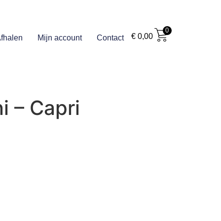
0
€
0,00
fhalen
Mijn account
Contact
i – Capri