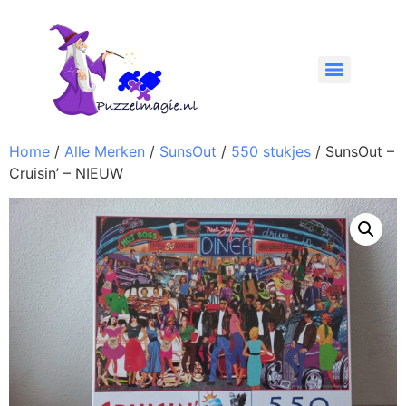
Home
/
Alle Merken
/
SunsOut
/
550 stukjes
/ SunsOut –
Cruisin’ – NIEUW