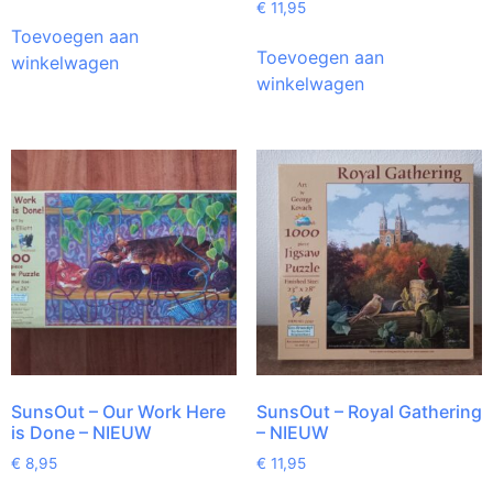
€
11,95
Toevoegen aan
Toevoegen aan
winkelwagen
winkelwagen
SunsOut – Our Work Here
SunsOut – Royal Gathering
is Done – NIEUW
– NIEUW
€
8,95
€
11,95