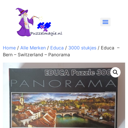
Home
/
Alle Merken
/
Educa
/
3000 stukjes
/ Educa –
Bern – Switzerland – Panorama