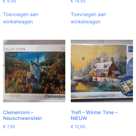
€
9,95
€
14,95
Toevoegen aan
Toevoegen aan
winkelwagen
winkelwagen
Clementoni –
Trefl – Winter Time –
Neuschwanstein
NIEUW
€
7,50
€
12,95