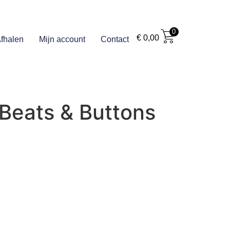
0
€
0,00
fhalen
Mijn account
Contact
 Beats & Buttons