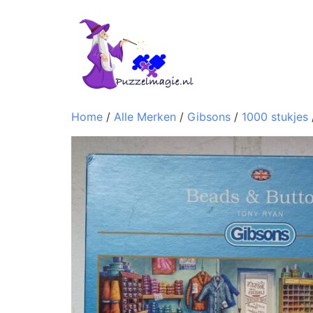
Home
/
Alle Merken
/
Gibsons
/
1000 stukjes