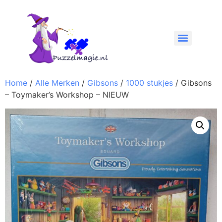
Home
/
Alle Merken
/
Gibsons
/
1000 stukjes
/ Gibsons
– Toymaker’s Workshop – NIEUW