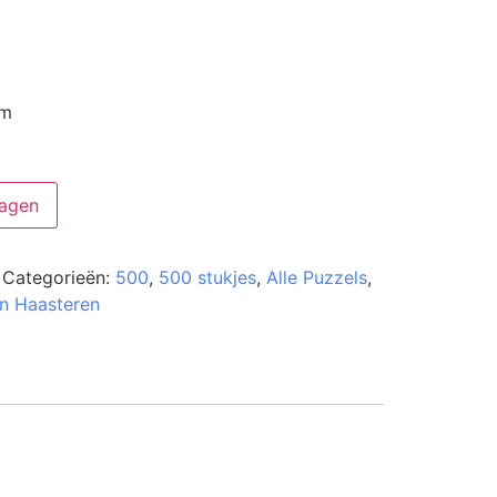
cm
agen
Categorieën:
500
,
500 stukjes
,
Alle Puzzels
,
n Haasteren