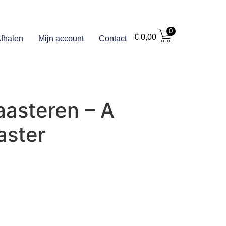
0
€
0,00
fhalen
Mijn account
Contact
aasteren – A
aster