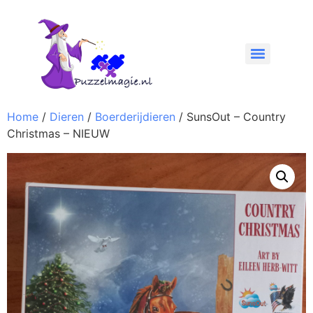
Home
/
Dieren
/
Boerderijdieren
/ SunsOut – Country
Christmas – NIEUW