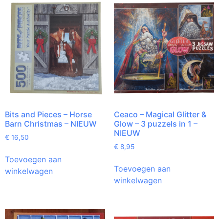
Bits and Pieces – Horse
Ceaco – Magical Glitter &
Barn Christmas – NIEUW
Glow – 3 puzzels in 1 –
NIEUW
€
16,50
€
8,95
Toevoegen aan
Toevoegen aan
winkelwagen
winkelwagen