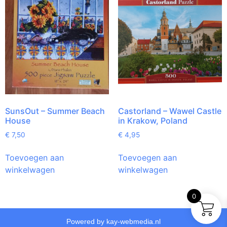
SunsOut – Summer Beach
Castorland – Wawel Castle
House
in Krakow, Poland
€
7,50
€
4,95
Toevoegen aan
Toevoegen aan
winkelwagen
winkelwagen
0
Powered by kay-webmedia.nl