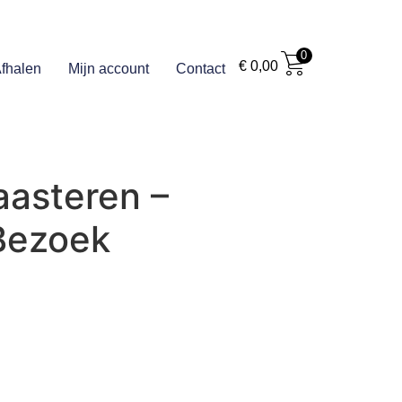
0
€
0,00
fhalen
Mijn account
Contact
aasteren –
 Bezoek