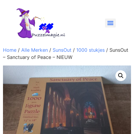
Home
/
Alle Merken
/
SunsOut
/
1000 stukjes
/ SunsOut
– Sanctuary of Peace – NIEUW