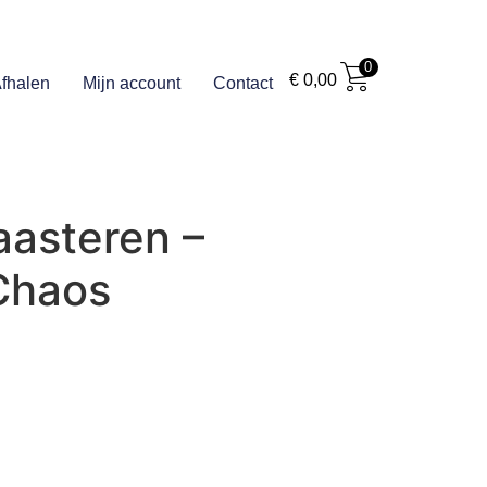
0
€
0,00
fhalen
Mijn account
Contact
aasteren –
Chaos