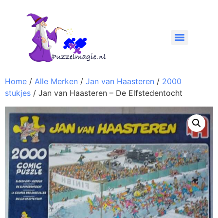
Home
/
Alle Merken
/
Jan van Haasteren
/
2000
stukjes
/ Jan van Haasteren – De Elfstedentocht