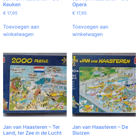
Keuken
Opera
€
17,95
€
17,95
Toevoegen aan
Toevoegen aan
winkelwagen
winkelwagen
Jan van Haasteren – Ter
Jan van Haasteren – De
Land, ter Zee in de Lucht
Sluizen