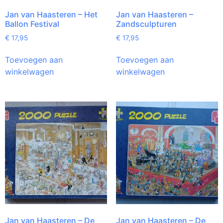
Jan van Haasteren – Het
Jan van Haasteren –
Ballon Festival
Zandsculpturen
€
17,95
€
17,95
Toevoegen aan
Toevoegen aan
winkelwagen
winkelwagen
Jan van Haasteren – De
Jan van Haasteren – De