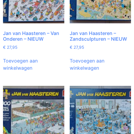
Jan van Haasteren – Van
Jan van Haasteren –
Onderen – NIEUW
Zandsculpturen – NIEUW
€
27,95
€
27,95
Toevoegen aan
Toevoegen aan
winkelwagen
winkelwagen