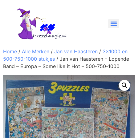
Home
/
Alle Merken
/
Jan van Haasteren
/
3x1000 en
500-750-1000 stukjes
/ Jan van Haasteren – Lopende
Band – Europa – Some like it Hot – 500-750-1000