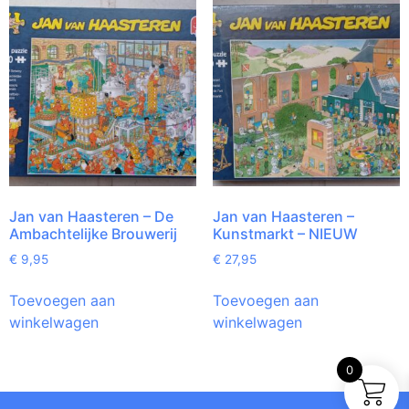
Jan van Haasteren – De
Jan van Haasteren –
Ambachtelijke Brouwerij
Kunstmarkt – NIEUW
€
9,95
€
27,95
Toevoegen aan
Toevoegen aan
winkelwagen
winkelwagen
0