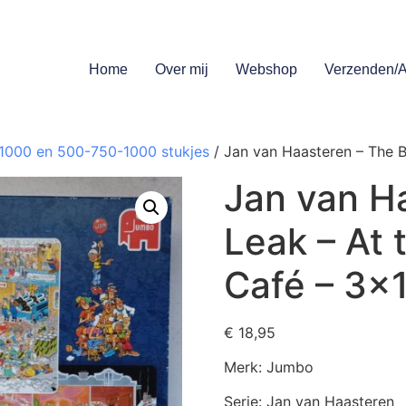
Home
Over mij
Webshop
Verzenden/A
1000 en 500-750-1000 stukjes
/ Jan van Haasteren – The 
Jan van H
Leak – At
Café – 3×
€
18,95
Merk: Jumbo
Serie: Jan van Haasteren