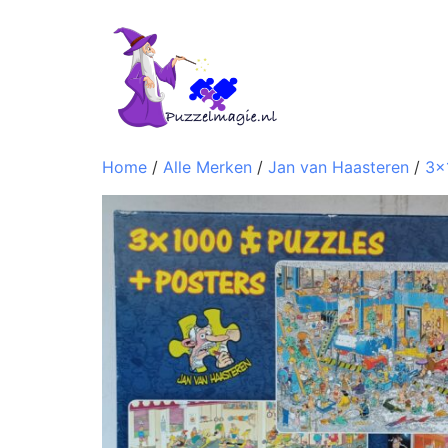
Home
/
Alle Merken
/
Jan van Haasteren
/
3x