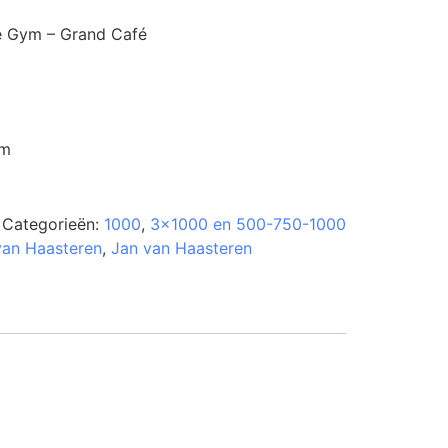
he Gym – Grand Café
cm
Categorieën:
1000
,
3x1000 en 500-750-1000
van Haasteren
,
Jan van Haasteren