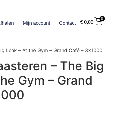
0
€
0,00
fhalen
Mijn account
Contact
Big Leak – At the Gym – Grand Café – 3×1000
aasteren – The Big
 the Gym – Grand
1000