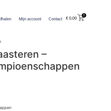
0
€
0,00
fhalen
Mijn account
Contact
n
aasteren –
ampioenschappen
happen