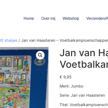
Home
Over mij
Webshop
Verzenden/A
00 stukjes
/ Jan van Haasteren – Voetbalkampioenschappe
Jan van H
Voetbalk
€
9,95
Merk: Jumbo
Serie: Jan van Haasteren
Titel: Voetbalkampioensc