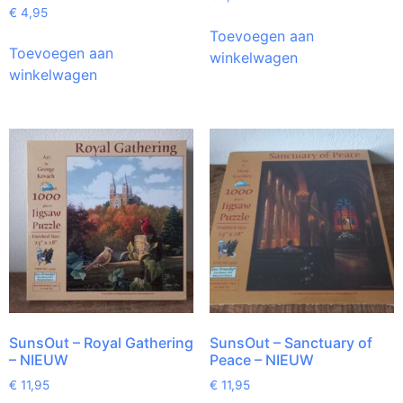
€
4,95
Toevoegen aan
Toevoegen aan
winkelwagen
winkelwagen
SunsOut – Royal Gathering
SunsOut – Sanctuary of
– NIEUW
Peace – NIEUW
€
11,95
€
11,95