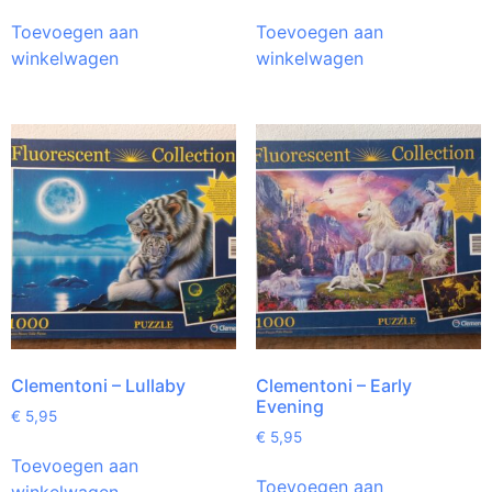
Toevoegen aan
Toevoegen aan
winkelwagen
winkelwagen
Clementoni – Lullaby
Clementoni – Early
Evening
€
5,95
€
5,95
Toevoegen aan
Toevoegen aan
winkelwagen