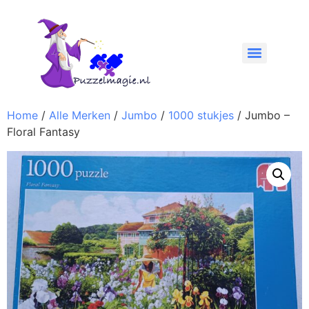
Home
/
Alle Merken
/
Jumbo
/
1000 stukjes
/ Jumbo –
Floral Fantasy