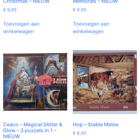
Christmas – NIEUW
Memories – NIEUW
€
9,95
€
9,95
Toevoegen aan
Toevoegen aan
winkelwagen
winkelwagen
Ceaco – Magical Glitter &
Hop – Stable Mates
Glow – 3 puzzels in 1 –
€
6,95
NIEUW