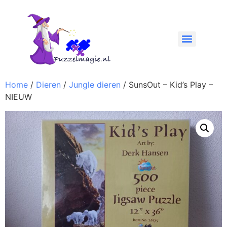
Home
/
Dieren
/
Jungle dieren
/ SunsOut – Kid’s Play –
NIEUW