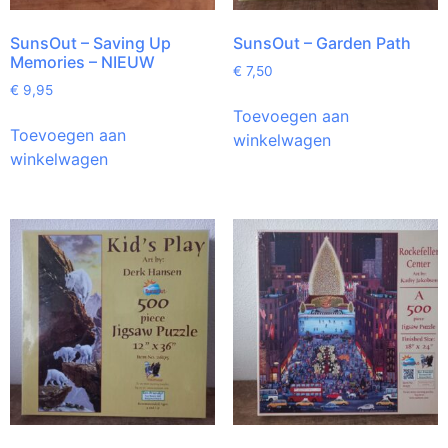
SunsOut – Saving Up
SunsOut – Garden Path
Memories – NIEUW
€
7,50
€
9,95
Toevoegen aan
Toevoegen aan
winkelwagen
winkelwagen