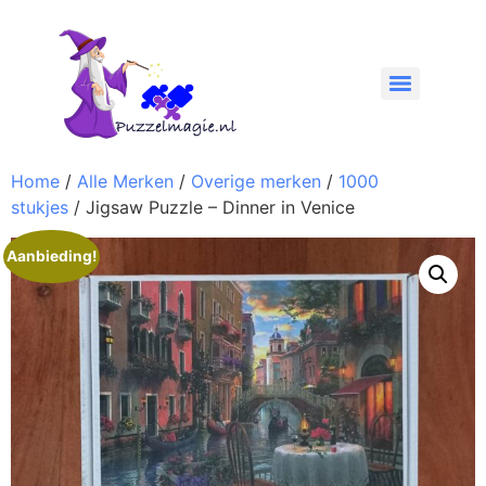
Home
/
Alle Merken
/
Overige merken
/
1000
stukjes
/ Jigsaw Puzzle – Dinner in Venice
Aanbieding!