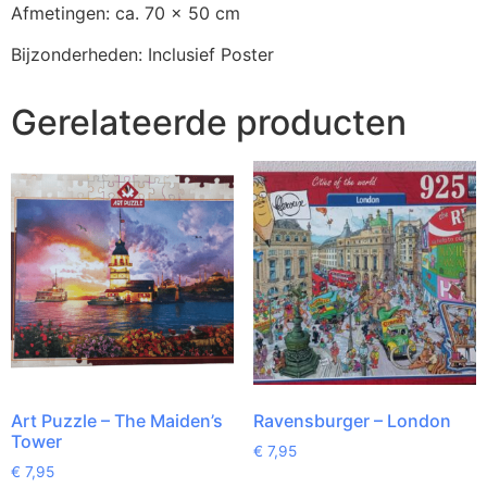
Afmetingen: ca. 70 x 50 cm
Bijzonderheden: Inclusief Poster
Gerelateerde producten
Art Puzzle – The Maiden’s
Ravensburger – London
Tower
€
7,95
€
7,95