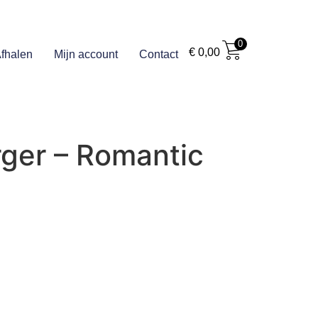
0
€
0,00
fhalen
Mijn account
Contact
ger – Romantic