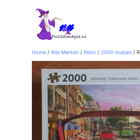
Home
/
Alle Merken
/
Rebo
/
2000 stukjes
/ R