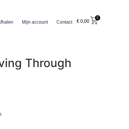
0
€
0,00
fhalen
Mijn account
Contact
iving Through
s