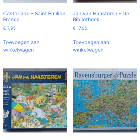
Castorland – Saint Emilion
Jan van Haasteren – De
France
Bibliotheek
€
7,95
€
17,95
Toevoegen aan
Toevoegen aan
winkelwagen
winkelwagen