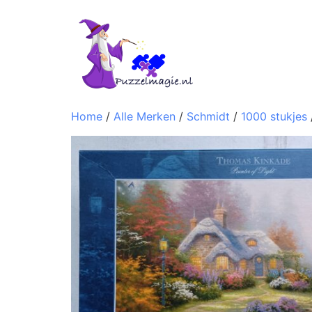
Home
/
Alle Merken
/
Schmidt
/
1000 stukjes