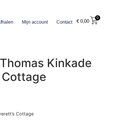
0
€
0,00
fhalen
Mijn account
Contact
 Thomas Kinkade
s Cottage
verett’s Cottage